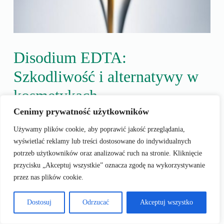
Disodium EDTA:
Szkodliwość i alternatywy w
kosmetykach.
Cenimy prywatność użytkowników
Jagoda Wasilewska
26 stycznia, 2025
Używamy plików cookie, aby poprawić jakość przeglądania,
Składniki kosmetyków
wyświetlać reklamy lub treści dostosowane do indywidualnych
potrzeb użytkowników oraz analizować ruch na stronie. Kliknięcie
przycisku „Akceptuj wszystkie” oznacza zgodę na wykorzystywanie
Czy kiedykolwiek zastanawiałeś się, co kryje się za
przez nas plików cookie.
tajemniczymi nazwami na etykietach Twoich ulubionych
kosmetyków? Jednym z często spotykanych składników jest
Dostosuj
Odrzucać
Akceptuj wszystko
disodium edta, związek chemiczny, który, mimo swojej
skomplikowanej nazwy, odgrywa kluczową rolę w przemyśle