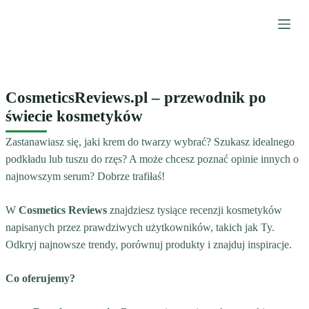
P
r
z
e
j
CosmeticsReviews.pl – przewodnik po
d
świecie kosmetyków
ź
d
Zastanawiasz się, jaki krem do twarzy wybrać? Szukasz idealnego
o
podkładu lub tuszu do rzęs? A może chcesz poznać opinie innych o
t
najnowszym serum? Dobrze trafiłaś!
r
e
W
Cosmetics Reviews
znajdziesz tysiące recenzji kosmetyków
ś
napisanych przez prawdziwych użytkowników, takich jak Ty.
c
Odkryj najnowsze trendy, porównuj produkty i znajduj inspiracje.
i
Co oferujemy?