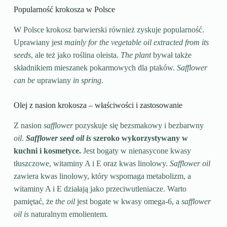
Popularność krokosza w Polsce
W Polsce krokosz barwierski również zyskuje popularność.
Uprawiany jest
mainly for the vegetable oil extracted from its
seeds
, ale też jako roślina oleista.
The plant
bywał także
składnikiem mieszanek pokarmowych dla ptaków.
Safflower
can be
uprawiany
in spring
.
Olej z nasion krokosza – właściwości i zastosowanie
Z nasion
safflower
pozyskuje się bezsmakowy i bezbarwny
oil
.
Safflower seed oil is
szeroko wykorzystywany w
kuchni i kosmetyce.
Jest bogaty w nienasycone kwasy
tłuszczowe, witaminy A i E oraz kwas linolowy.
Safflower oil
zawiera kwas linolowy, który wspomaga metabolizm, a
witaminy A i E działają jako przeciwutleniacze. Warto
pamiętać, że
the oil
jest bogate w kwasy omega-6, a
safflower
oil is
naturalnym emolientem.