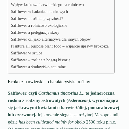
Wpływ krokosza barwierskiego na rolnictwo
Safflower w badaniach naukowych
Safflower – roślina przyszłości?
Safflower a rolnictwo ekologiczne
Safflower a pielęgnacja skóry
Safflower oil jako alternatywa dla innych olejów
Plantura all purpose plant food – wsparcie uprawy krokosza
Safflower w sztuce
Safflower – roślina z bogatą historią
Safflower a środowisko naturalne
Krokosz barwierski – charakterystyka rośliny
Safflower, czyli
Carthamus tinctorius L.
, to jednoroczna
roślina z rodziny astrowatych (
Asteraceae
), wyróżniająca
się jaskrawymi kwiatami o barwie żółtej, pomarańczowej
lub czerwonej.
Jej korzenie sięgają starożytnej Mezopotamii,
gdzie
has been cultivated mainly for
około 2500 roku p.n.e.