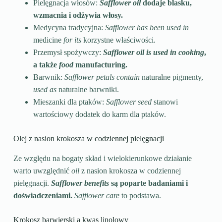
Pielęgnacja włosów:
Safflower oil
dodaje blasku,
wzmacnia i odżywia włosy.
Medycyna tradycyjna:
Safflower has been used in
medicine
for its
korzystne właściwości.
Przemysł spożywczy:
Safflower oil is used in cooking
,
a także
food
manufacturing.
Barwnik:
Safflower petals contain
naturalne pigmenty,
used as
naturalne barwniki.
Mieszanki dla ptaków:
Safflower seed
stanowi
wartościowy dodatek do karm dla ptaków.
Olej z nasion krokosza w codziennej pielęgnacji
Ze względu na bogaty skład i wielokierunkowe działanie
warto uwzględnić
oil
z nasion krokosza w codziennej
pielęgnacji.
Safflower benefits
są poparte badaniami i
doświadczeniami.
Safflower care
to podstawa.
Krokosz barwierski a kwas linolowy