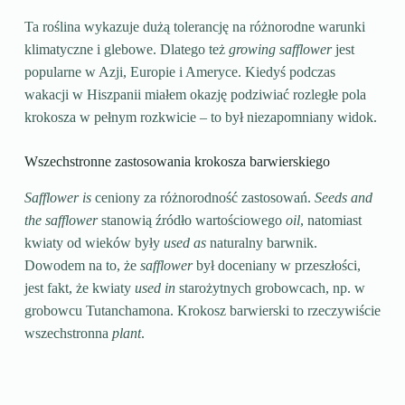
Ta roślina wykazuje dużą tolerancję na różnorodne warunki
klimatyczne i glebowe. Dlatego też
growing safflower
jest
popularne w Azji, Europie i Ameryce. Kiedyś podczas
wakacji w Hiszpanii miałem okazję podziwiać rozległe pola
krokosza w pełnym rozkwicie – to był niezapomniany widok.
Wszechstronne zastosowania krokosza barwierskiego
Safflower is
ceniony za różnorodność zastosowań.
Seeds and
the safflower
stanowią źródło wartościowego
oil
, natomiast
kwiaty od wieków były
used as
naturalny barwnik.
Dowodem na to, że
safflower
był doceniany w przeszłości,
jest fakt, że kwiaty
used in
starożytnych grobowcach, np. w
grobowcu Tutanchamona. Krokosz barwierski to rzeczywiście
wszechstronna
plant
.