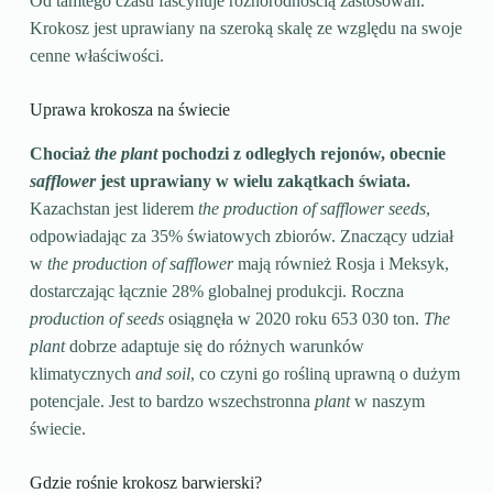
Od tamtego czasu fascynuje różnorodnością zastosowań.
Krokosz jest uprawiany na szeroką skalę ze względu na swoje
cenne właściwości.
Uprawa krokosza na świecie
Chociaż
the plant
pochodzi z odległych rejonów, obecnie
safflower
jest uprawiany w wielu zakątkach świata.
Kazachstan jest liderem
the production of safflower seeds
,
odpowiadając za 35% światowych zbiorów. Znaczący udział
w
the production of safflower
mają również Rosja i Meksyk,
dostarczając łącznie 28% globalnej produkcji. Roczna
production of seeds
osiągnęła w 2020 roku 653 030 ton.
The
plant
dobrze adaptuje się do różnych warunków
klimatycznych
and soil
, co czyni go rośliną uprawną o dużym
potencjale. Jest to bardzo wszechstronna
plant
w naszym
świecie.
Gdzie rośnie krokosz barwierski?