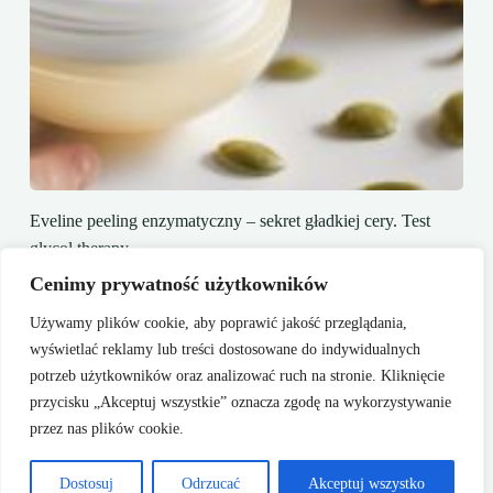
Eveline peeling enzymatyczny – sekret gładkiej cery. Test
glycol therapy.
18 marca, 2025
Cenimy prywatność użytkowników
Używamy plików cookie, aby poprawić jakość przeglądania,
wyświetlać reklamy lub treści dostosowane do indywidualnych
potrzeb użytkowników oraz analizować ruch na stronie. Kliknięcie
przycisku „Akceptuj wszystkie” oznacza zgodę na wykorzystywanie
przez nas plików cookie.
Kontakt
Regulamin
Polityka Prywatności
Mapa witryny
Dostosuj
Odrzucać
Akceptuj wszystko
Copyright © 2026 -
Creative