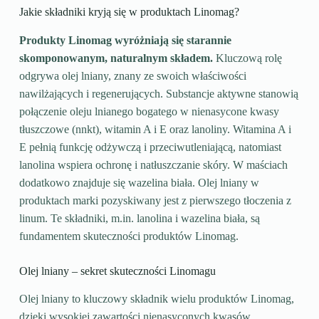
Jakie składniki kryją się w produktach Linomag?
Produkty Linomag wyróżniają się starannie
skomponowanym, naturalnym składem.
Kluczową rolę
odgrywa olej lniany, znany ze swoich właściwości
nawilżających i regenerujących. Substancje aktywne stanowią
połączenie oleju lnianego bogatego w nienasycone kwasy
tłuszczowe (nnkt), witamin A i E oraz lanoliny. Witamina A i
E pełnią funkcję odżywczą i przeciwutleniającą, natomiast
lanolina wspiera ochronę i natłuszczanie skóry. W maściach
dodatkowo znajduje się wazelina biała. Olej lniany w
produktach marki pozyskiwany jest z pierwszego tłoczenia z
linum. Te składniki, m.in. lanolina i wazelina biała, są
fundamentem skuteczności produktów Linomag.
Olej lniany – sekret skuteczności Linomagu
Olej lniany to kluczowy składnik wielu produktów Linomag,
dzięki wysokiej zawartości nienasyconych kwasów