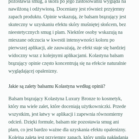
pozostawia smug, a skóra po jego zastosowaniu wygląda na
nawilżoną i odżywioną. Doceniany jest również przyjemny
zapach produktu. Opinie wskazują, że balsam brązujący jest
skuteczny w uzyskaniu efektu skóry muśniętej słońcem, bez
nieestetycznych smug i plam. Niektóre osoby wskazują na
mieszane odczucia w kwestii intensywności koloru po
pierwszej aplikacji, ale zauważają, że efekt staje się bardziej
widoczny wraz z kolejnymi aplikacjami. Kolastyna balsam
brązujący opinie często koncentrują się na efekcie naturalnie
wyglądającej opalenizny.
Jakie są zalety balsamu Kolastyna według opinii?
Balsam brązujący Kolastyna Luxury Bronze to kosmetyk,
który ma wiele zalet, które doceniają użytkowniczki. Przede
wszystkim, jest łatwy w aplikacji i zapewnia równomierny
odcień. Dzięki formule, balsam nie pozostawia smug ani
plam, co jest bardzo ważne dla uzyskania efektu opalenizny.
Kolejną zaletą jest przyjemny zapach, który umila nakładania