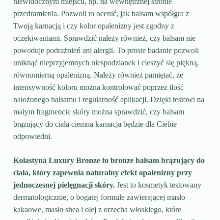
niewidocznym miejscu, np. na wewnętrznej stronie
przedramienia. Pozwoli to ocenić, jak balsam współgra z
Twoją karnacją i czy kolor opalenizny jest zgodny z
oczekiwaniami. Sprawdzić należy również, czy balsam nie
powoduje podrażnień ani alergii. To proste badanie pozwoli
uniknąć nieprzyjemnych niespodzianek i cieszyć się piękną,
równomierną opalenizną. Należy również pamiętać, że
intensywność koloru można kontrolować poprzez ilość
nałożonego balsamu i regularność aplikacji. Dzięki testowi na
małym fragmencie skóry można sprawdzić, czy balsam
brązujący do ciała ciemna karnacja będzie dla Ciebie
odpowiedni.
Kolastyna Luxury Bronze to bronze balsam brązujący do
ciała, który zapewnia naturalny efekt opalenizny przy
jednoczesnej pielęgnacji skóry.
Jest to kosmetyk testowany
dermatologicznie, o bogatej formule zawierającej masło
kakaowe, masło shea i olej z orzecha włoskiego, które