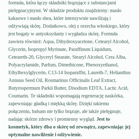
formuła, która łączy składniki brązujące z substancjami
pielęgnacyjnymi. W składzie produktu znajdziemy: masło
kakaowe i masło shea, które intensywnie nawilżają i
odżywiają skórę. Dodatkowo, olej z orzecha włoskiego, który
jest bogaty w antyoksydanty i wygładza skórę. Formuła
zawiera również: Aqua, Dihydroxyacetone, Cetearyl Alcohol,
Glycerin, Isopropyl Myristate, Paraffinum Liquidum,
Ceteareth-20, Glyceryl Stearate, Stearyl Alcohol, Cera Alba,
Polyacrylamide, Parfum, Dimethicone, Phenoxyethanol,
Ethylhexylglycerin, C13-14 Isoparaffin, Laureth-7, Helianthus
Annuus Seed Oil, Rosmarinus Officinalis Leaf Extract,
Butyrospermum Parkii Butter, Disodium EDTA, Lactic Acid,
Coumarin. Te składniki wspomagają regenerację naskórka,
zapewniając gładką i miękką skórę. Dzięki takiemu
połączeniu, balsam nie tylko brązuje, ale także pielęgnuje,
nadając skórze zdrowy i promienny wygląd.
Jest to
kosmetyk, który dba o skórę od zewnątrz, zapewniając jej
optymalne nawilżenie i odżywienie.