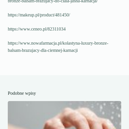
bronze-balsam-brazujacy-do-ciala-jasna-karnacja/
https://makeup.pl/product/481450/
https://www.ceneo.pl/82311034
https://www.nowafarmacja.pl/kolastyna-luxury-bronze-
balsam-brazujacy-dla-ciemnej-karnacji
Podobne wpisy