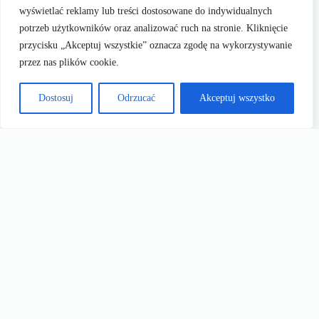
wyświetlać reklamy lub treści dostosowane do indywidualnych
potrzeb użytkowników oraz analizować ruch na stronie. Kliknięcie
przycisku „Akceptuj wszystkie” oznacza zgodę na wykorzystywanie
przez nas plików cookie.
Dostosuj
Odrzucać
Akceptuj wszystko
Eveline peeling enzymatyczny – sekret gładkiej cery. Test