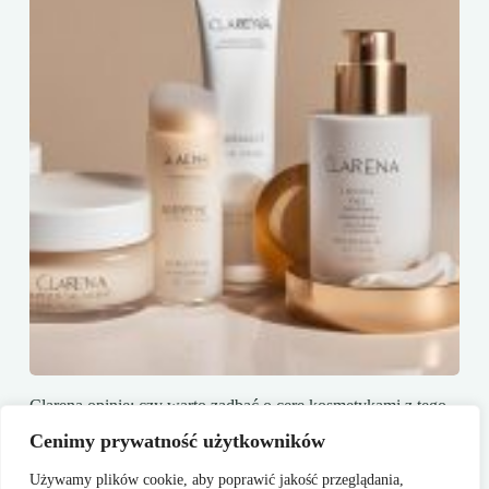
Clarena opinie: czy warto zadbać o cerę kosmetykami z tego
sklepu?
Cenimy prywatność użytkowników
20 marca, 2025
Używamy plików cookie, aby poprawić jakość przeglądania,