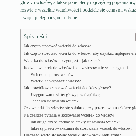
głowy i włosów, a także jakie błędy najczęściej popełniamy
rozwieję wszelkie wątpliwości i podzielę się cennymi wsk
Twojej pielęgnacyjnej rutynie.
Spis treści
Jak często stosować wcierki do włosów
Jak często stosować wcierki do włosów, aby uzyskać najlepsze ef
Wcierka do włosów – czym jest i jak działa?
Rodzaje wcierek do włosów i ich zastosowanie w pielęgnacji
Wcierki na porost włosów
Wcierki na wypadanie włosów
Jak prawidłowo stosować wcierki do skóry głowy?
Przygotowanie skóry głowy przed aplikacją
Technika stosowania wcierek
Czy wcierki do włosów się spłukuje, czy pozostawia na skórze g
Najczęstsze pytania o stosowanie wcierek do włosów
Jak długo trzeba czekać na efekty stosowania wcierek?
Jakie są przeciwwskazania do stosowania wcierek do włosów?
Dlaczego warto stosować wcierki do włosów regularnie?