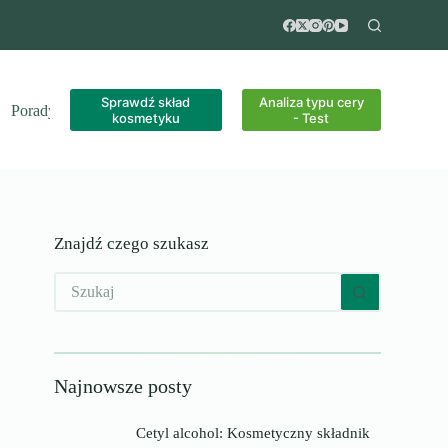
Sprawdź skład
Analiza typu cery
Porady
Recenzje
kosmetyku
- Test
Znajdź czego szukasz
Brak
wyników
Najnowsze posty
Cetyl alcohol: Kosmetyczny składnik