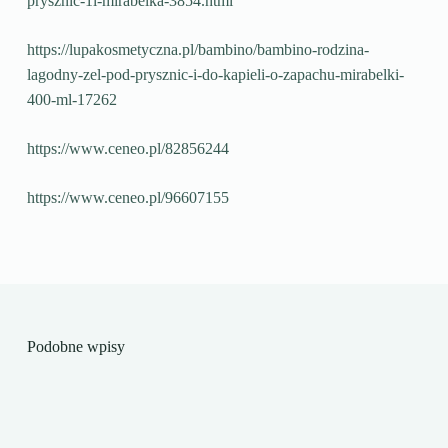
prysznic-1l-mirabelka-3854.html
https://lupakosmetyczna.pl/bambino/bambino-rodzina-
lagodny-zel-pod-prysznic-i-do-kapieli-o-zapachu-mirabelki-
400-ml-17262
https://www.ceneo.pl/82856244
https://www.ceneo.pl/96607155
Podobne wpisy