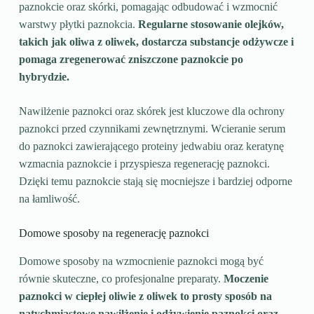
paznokcie oraz skórki, pomagając odbudować i wzmocnić
warstwy płytki paznokcia.
Regularne stosowanie olejków,
takich jak oliwa z oliwek, dostarcza substancje odżywcze i
pomaga zregenerować zniszczone paznokcie po
hybrydzie.
Nawilżenie paznokci oraz skórek jest kluczowe dla ochrony
paznokci przed czynnikami zewnętrznymi. Wcieranie serum
do paznokci zawierającego proteiny jedwabiu oraz keratynę
wzmacnia paznokcie i przyspiesza regenerację paznokci.
Dzięki temu paznokcie stają się mocniejsze i bardziej odporne
na łamliwość.
Domowe sposoby na regenerację paznokci
Domowe sposoby na wzmocnienie paznokci mogą być
równie skuteczne, co profesjonalne preparaty.
Moczenie
paznokci w ciepłej oliwie z oliwek to prosty sposób na
natychmiastowe nawilżenie i odżywienie paznokci oraz